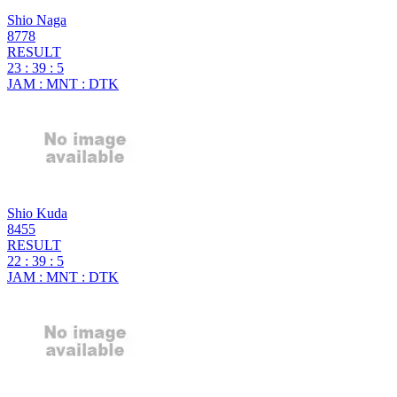
Shio Naga
8778
RESULT
23
:
39
:
4
JAM : MNT : DTK
Shio Kuda
8455
RESULT
22
:
39
:
4
JAM : MNT : DTK