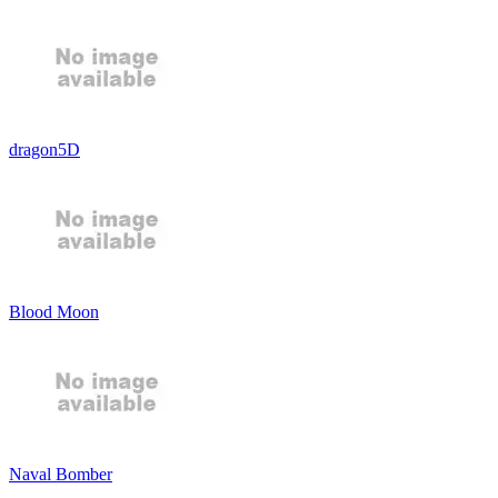
dragon5D
Blood Moon
Naval Bomber