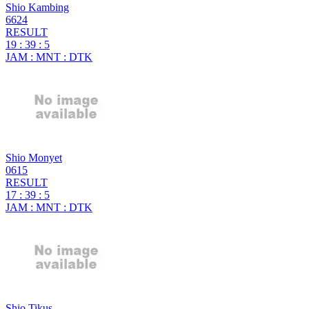
Shio Kambing
6624
RESULT
19
:
39
:
4
JAM : MNT : DTK
Shio Monyet
0615
RESULT
17
:
39
:
4
JAM : MNT : DTK
Shio Tikus