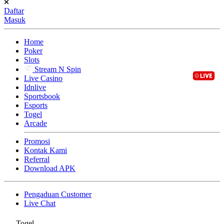
Daftar
Masuk
Home
Poker
Slots
Stream N Spin
Live Casino
Idnlive
Sportsbook
Esports
Togel
Arcade
Promosi
Kontak Kami
Referral
Download APK
Pengaduan Customer
Live Chat
Togel